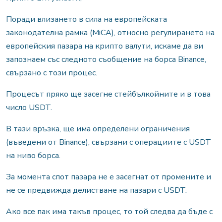
Поради влизането в сила на европейската
законодателна рамка (MiCA), относно регулирането на
европейския пазара на крипто валути, искаме да ви
запознаем със следното съобщение на борса Binance,
свързано с този процес.
Процесът пряко ще засегне стейбълкойните и в това
число USDT.
В тази връзка, ще има определени ограничения
(въведени от Binance), свързани с операциите с USDT
на ниво борса.
За момента спот пазара не е засегнат от промените и
не се предвижда делистване на пазари с USDT.
Ако все пак има такъв процес, то той следва да бъде с