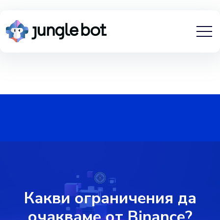
Какви ограничения да
очакваме от Binance?