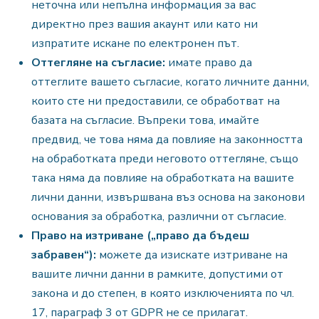
неточна или непълна информация за вас
директно през вашия акаунт или като ни
изпратите искане по електронен път.
Оттегляне на съгласие:
имате право да
оттеглите вашето съгласие, когато личните данни,
които сте ни предоставили, се обработват на
базата на съгласие. Въпреки това, имайте
предвид, че това няма да повлияе на законността
на обработката преди неговото оттегляне, също
така няма да повлияе на обработката на вашите
лични данни, извършвана въз основа на законови
основания за обработка, различни от съгласие.
Право на изтриване („право да бъдеш
забравен“):
можете да изискате изтриване на
вашите лични данни в рамките, допустими от
закона и до степен, в която изключенията по чл.
17, параграф 3 от GDPR не се прилагат.