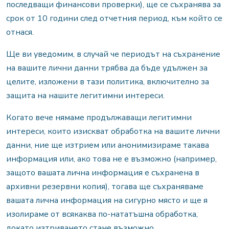
последващи финансови проверки), ще се съхранява за
срок от 10 години след отчетния период, към който се
отнася.
Ще ви уведомим, в случай че периодът на съхранение
на вашите лични данни трябва да бъде удължен за
целите, изложени в тази политика, включително за
защита на нашите легитимни интереси.
Когато вече нямаме продължаващи легитимни
интереси, които изискват обработка на вашите лични
данни, ние ще изтрием или анонимизираме такава
информация или, ако това не е възможно (например,
защото вашата лична информация е съхранена в
архивни резервни копия), тогава ще съхраняваме
вашата лична информация на сигурно място и ще я
изолираме от всякаква по-нататъшна обработка,
докато изтриването стане възможно.