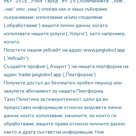
път“ 251Е, „Ринг Тауър“, ет. 15 („Компанията“, „ние“,
„нас“ или „наш“) описва как и защо събираме,
съхраняваме, използваме и/или споделяме
(„обработваме“) вашите лични данни, когато
използвате нашите услуги („Услуги“), като например,
когато:
Посетете нашия уебсайт на адрес www.junglebot.app
(„Уебсайт“)
Създайте профил („Акаунт“) на нашата платформа на
адрес trader.junglebot.app („Платформа“)
Получете достъп до безплатен пробен период или
закупете абонамент за нашата Платформа.
Тази Политика за поверителност цели да ви
предостави информация относно видовете лични
данни, които използваме, начините, по които ги
обработваме, вашите права относно личните данни,
както и друга съответна информация. Ние