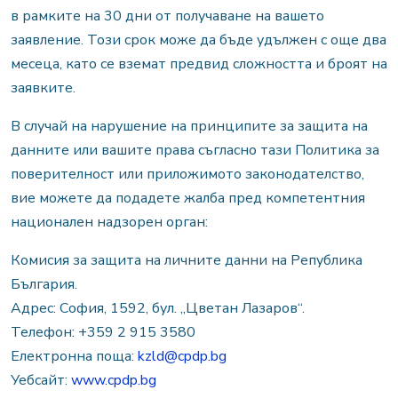
в рамките на 30 дни от получаване на вашето
заявление. Този срок може да бъде удължен с още два
месеца, като се вземат предвид сложността и броят на
заявките.
В случай на нарушение на принципите за защита на
данните или вашите права съгласно тази Политика за
поверителност или приложимото законодателство,
вие можете да подадете жалба пред компетентния
национален надзорен орган:
Комисия за защита на личните данни на Република
България.
Адрес: София, 1592, бул. „Цветан Лазаров“.
Телефон: +359 2 915 3580
Електронна поща:
kzld@cpdp.bg
Уебсайт:
www.cpdp.bg