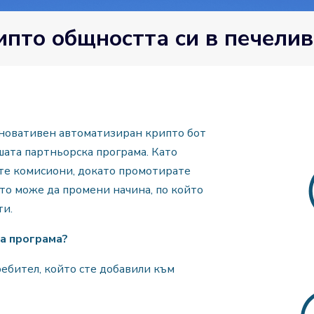
ипто общността си в печели
иновативен автоматизиран крипто бот
шата партньорска програма. Като
те комисиони, докато промотирате
то може да промени начина, по който
ти.
а програма?
ребител, който сте добавили към