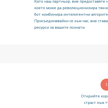
Като наш партньор, вие предоставяте 
което може да революционизира тяхно
бот комбинира интелигентни алгоритми
Присъединявайки се към нас, вие став
ресурси за вашите познати.
Открийте хора
страст към т