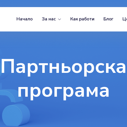
Начало
За нас
Как работи
Блог
Ц
Партньорска
програма