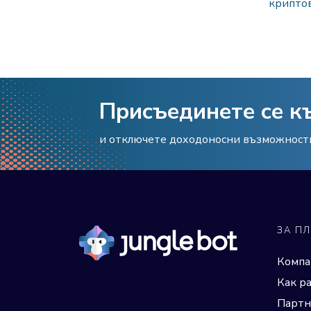
криптов
Присъединете се к
и отключете доходоносни възможности 
ЗА П
Компа
Как р
Партн