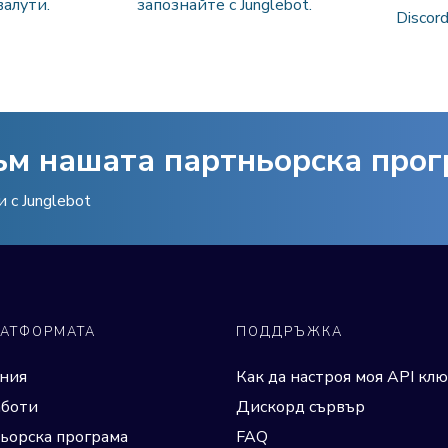
алути.
запознайте с Junglebot.
Discor
ъм нашата партньорска про
с Junglebot
ЛАТФОРМАТА
ПОДДРЪЖКА
ния
Как да настроя моя API клю
аботи
Дискорд сървър
ьорска програма
FAQ