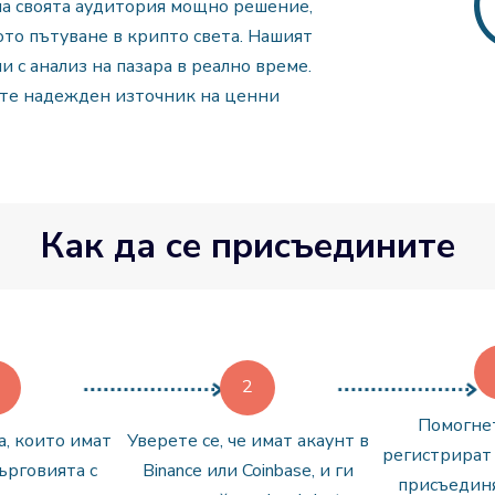
на своята аудитория мощно решение,
то пътуване в крипто света. Нашият
 с анализ на пазара в реално време.
ате надежден източник на ценни
Как да се присъедините
Помогнет
, които имат
Уверете се, че имат акаунт в
регистрират 
ърговията с
Binance или Coinbase, и ги
присъедин