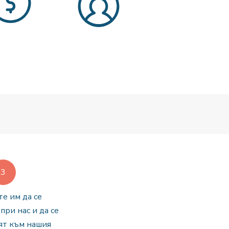
е им да се
при нас и да се
ят към нашия