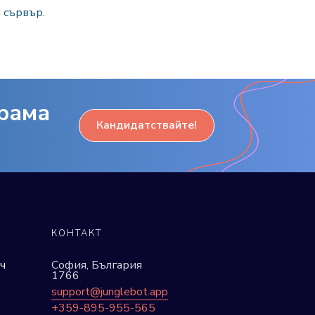
d сървър.
грама
Кандидатствайте!
КОНТАКТ
ч
София, България
1766
support@junglebot.app
+359-895-955-565