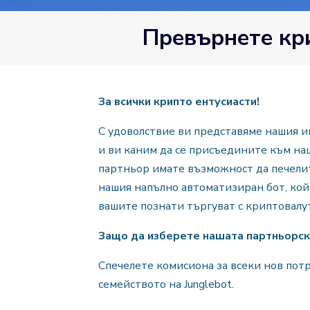
Превърнете кр
За всички крипто ентусиасти!
С удоволствие ви представяме нашия 
и ви каним да се присъедините към на
партньор имате възможност да печели
нашия напълно автоматизиран бот, кой
вашите познати търгуват с криптовалу
Защо да изберете нашата партньорск
Спечелете комисиона за всеки нов пот
семейството на Junglebot.