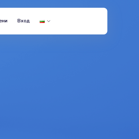
ени
Вход