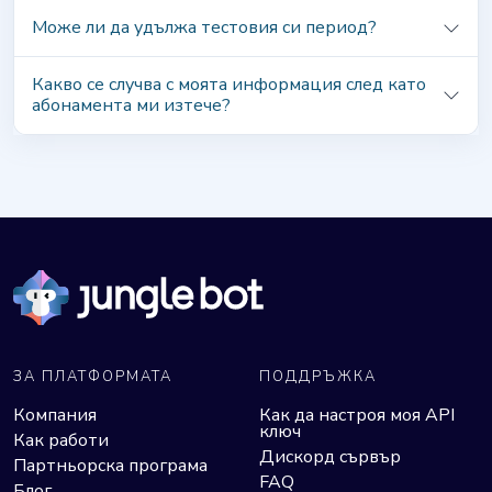
Може ли да удължа тестовия си период?
Какво се случва с моята информация след като
абонамента ми изтече?
ЗА ПЛАТФОРМАТА
ПОДДРЪЖКА
Компания
Как да настроя моя API
ключ
Как работи
Дискорд сървър
Партньорска програма
FAQ
Блог